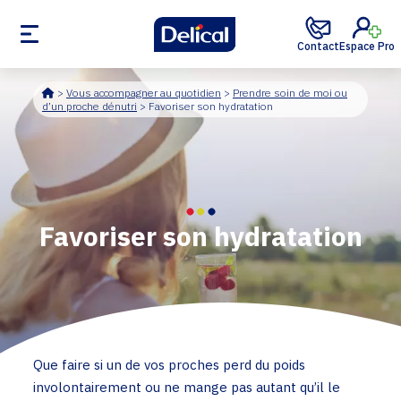
Contact
Espace Pro
Accueil
>
Vous accompagner au quotidien
>
Prendre soin de moi ou
d’un proche dénutri
>
Favoriser son hydratation
Favoriser son hydratation
Que faire si un de vos proches perd du poids
involontairement ou ne mange pas autant qu’il le