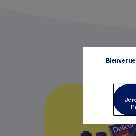
Bienvenue 
Je r
P