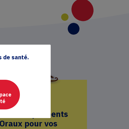
s de santé.
space
nté
ix de Compléments
 Oraux pour vos