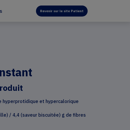
és
Revenir sur le site Patient
nstant
roduit
 hyperprotidique et hypercalorique
lle) / 4,4 (saveur biscuitée) g de fibres