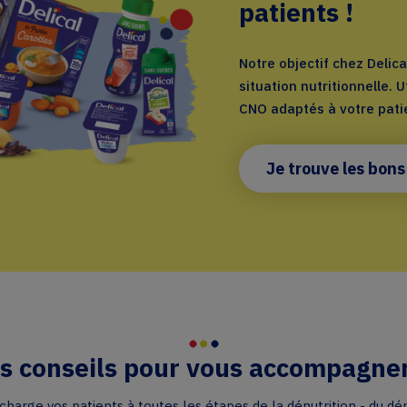
patients !
Notre objectif chez Delic
situation nutritionnelle. U
CNO adaptés à votre pati
Je trouve les bons
s conseils pour vous accompagner
charge vos patients à toutes les étapes de la dénutrition - du dép