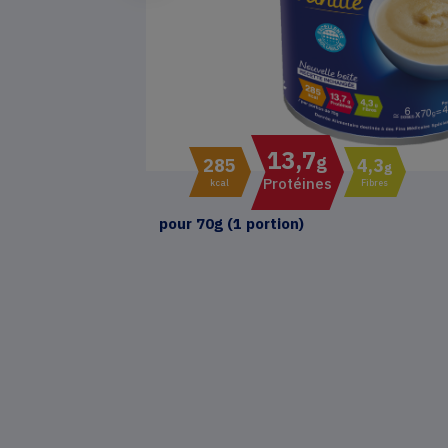
13,7
g
285
4,3
g
Protéines
kcal
Fibres
pour 70g (1 portion)