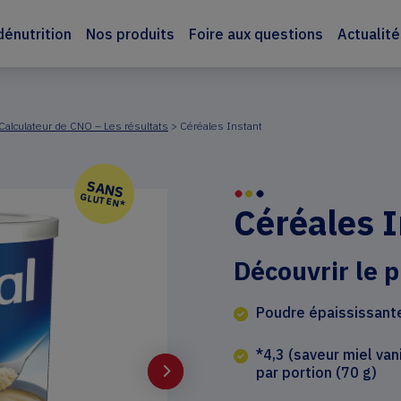
dénutrition
Nos produits
Foire aux questions
Actualit
Calculateur de CNO – Les résultats
>
Céréales Instant
SANS
GLUTEN*
Céréales I
Découvrir le p
Poudre épaississante
*4,3 (saveur miel vani
par portion (70 g)