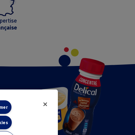
pertise
ançaise
rmer
kies