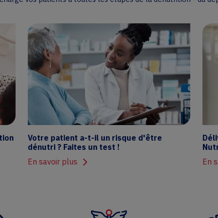
tion
Votre patient a-t-il un risque d'être
Dél
dénutri ? Faites un test !
Nutr
En savoir plus
En s