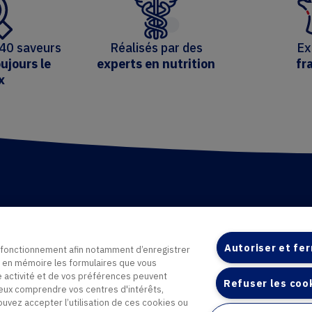
 40 saveurs
Réalisés par des
Ex
ujours le
experts en nutrition
fr
x
Autoriser et fe
n fonctionnement afin notamment d’enregistrer
 en mémoire les formulaires que vous
e activité et de vos préférences peuvent
Refuser les coo
ux comprendre vos centres d'intérêts,
vez accepter l’utilisation de ces cookies ou