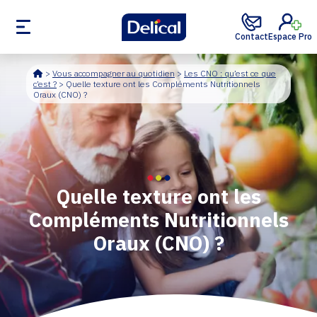
Contact
Espace Pro
Accueil
>
Vous accompagner au quotidien
>
Les CNO : qu’est ce que
c’est ?
>
Quelle texture ont les Compléments Nutritionnels
Oraux (CNO) ?
Quelle texture ont les
Compléments Nutritionnels
Oraux (CNO) ?