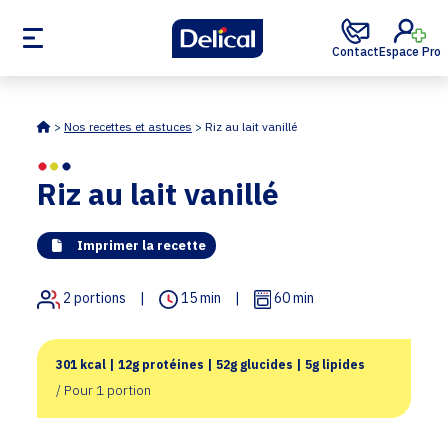
Contact
Espace Pro
Accueil
>
Nos recettes et astuces
>
Riz au lait vanillé
Riz au lait vanillé
Imprimer la recette
2
portions
|
15 min
|
60 min
301 kcal |
12g protéines |
52g glucides |
5g lipides
/ Pour 1 portion